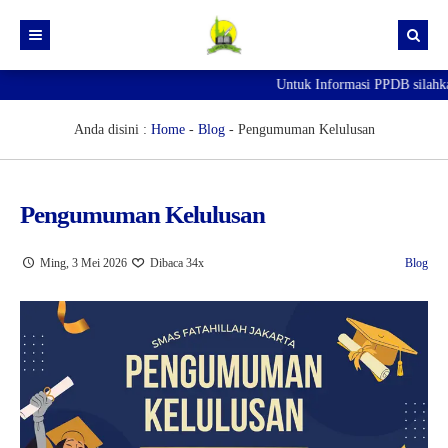
Untuk Informasi PPDB silahk
Beranda
PPDB
Anda disini :
Home
-
Blog
-
Pengumuman Kelulusan
Pengumuman
INFORMASI PPDB/SPMB 2026-2027
Agenda
Pendaftaran PPDB/SPMB Online
Pengumuman Kelulusan
Artikel
Ming, 3 Mei 2026
Dibaca 34x
Blog
Berita
Galeri
GTK
Guru
Kegiatan