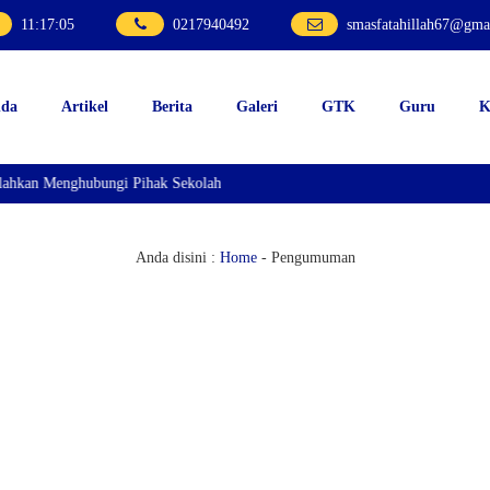
11
:
17
:
05
0217940492
smasfatahillah67@gma
nda
Artikel
Berita
Galeri
GTK
Guru
K
ahkan Menghubungi Pihak Sekolah
Anda disini :
Home
-
Pengumuman