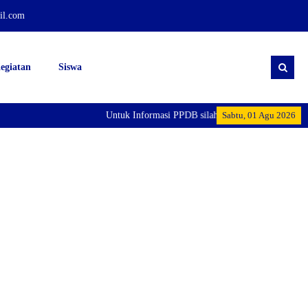
il.com
egiatan
Siswa
Untuk Informasi PPDB silahkan Menghubungi Pihak
Sabtu, 01 Agu 2026