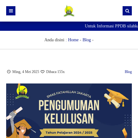
Untuk Informasi PPDB silahk
Beranda
PPDB
Anda disini :
Home
-
Blog
-
Pengumuman
INFORMASI PPDB/SPMB 2026-2027
Agenda
Pendaftaran PPDB/SPMB Online
Ming, 4 Mei 2025
Dibaca 155x
Blog
Artikel
Berita
Galeri
GTK
Guru
Kegiatan