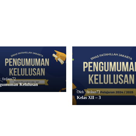
: firdaus72
gumuman Kelulusan
Oleh : firdaus72
Kelas XII – 3