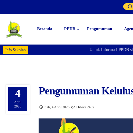
Beranda
PPDB
Pengumuman
Age
Info Sekolah
Untuk Informasi PPDB sil
Pengumuman Kelulus
4
April
2026
Sab, 4 April 2026
Dibaca 243x