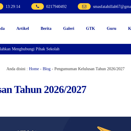
13
:
29
:
15
0217940492
smasfatahillah67@gma
nda
Artikel
Berita
Galeri
GTK
Guru
K
ahkan Menghubungi Pihak Sekolah
Anda disini :
Home
-
Blog
-
Pengumuman Kelulusan Tahun 2026/2027
an Tahun 2026/2027