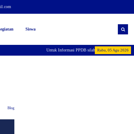
il.com
egiatan
Siswa
Untuk Informasi PPDB silahkan Menghubungi Pihak
Rabu, 05 Agu 2026
Blog