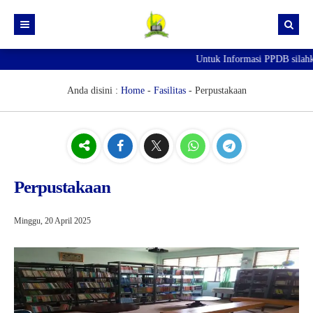
Untuk Informasi PPDB silahk
Beranda
PPDB
Anda disini :
Home
-
Fasilitas
-
Perpustakaan
Pengumuman
INFORMASI PPDB/SPMB 2026-2027
Agenda
Pendaftaran PPDB/SPMB Online
Artikel
Perpustakaan
Berita
Galeri
Minggu, 20 April 2025
GTK
Guru
Kegiatan